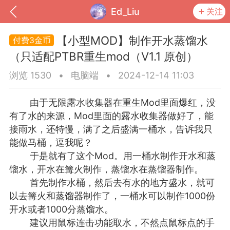
Ed_Liu
关注
【小型MOD】制作开水蒸馏水
3金币
（只适配PTBR重生mod（V1.1 原创）
浏览 1530
•
电脑端
•
2024-12-14 11:03
由于无限露水收集器在重生Mod里面爆红，没
有了水的来源，Mod里面的露水收集器做好了，能
接雨水，还特慢，满了之后盛满一桶水，告诉我只
能做马桶，逗我呢？
于是就有了这个Mod。用一桶水制作开水和蒸
到
我的钱包
道具
排行榜
馏水，开水在篝火制作，蒸馏水在蒸馏器制作。
首先制作水桶，然后去有水的地方盛水，就可
以去篝火和蒸馏器制作了，一桶水可以制作1000份
开水或者1000分蒸馏水。
流
MOD下载
攻略教程
联机招募
建议用鼠标连击功能取水，不然点鼠标点的手