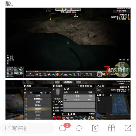
酸。
英雄大人
Lv.8
25-02-10 15:45
电脑端
其他&工具
禁止发布联机可用的作弊模组，
严查卖挂
用单机辅助引流私下售卖服务器外挂！
机作弊模组的发布规范近期收到一些信息
些作弊模组在联机服务器使用,为了维护游
色环境，中文网特此发布以下声明，规范
模组的发布行为：1. *...
武汉
72
2.21w
2
写评论
英雄大人
Lv.8