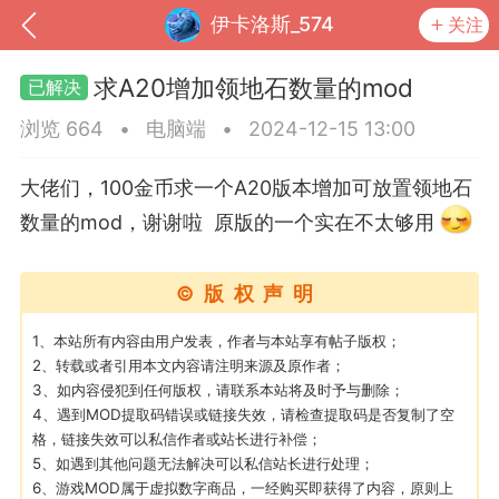
伊卡洛斯_574
关注
求A20增加领地石数量的mod
浏览 664
•
电脑端
•
2024-12-15 13:00
大佬们，100金币求一个A20版本增加可放置领地石
数量的mod，谢谢啦 原版的一个实在不太够用
©版权声明
1、本站所有内容由用户发表，作者与本站享有帖子版权；
到
我的钱包
道具
排行榜
2、转载或者引用本文内容请注明来源及原作者；
3、如内容侵犯到任何版权，请联系本站将及时予与删除；
4、遇到MOD提取码错误或链接失效，请检查提取码是否复制了空
格，链接失效可以私信作者或站长进行补偿；
5、如遇到其他问题无法解决可以私信站长进行处理；
流
MOD下载
攻略教程
联机招募
6、游戏MOD属于虚拟数字商品，一经购买即获得了内容，原则上