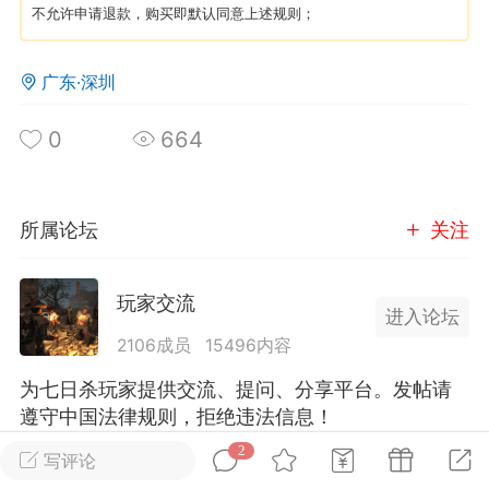
不允许申请退款，购买即默认同意上述规则；
英雄大人
Lv.8
广东·深圳
25-02-10 15:45
电脑端
其他&工具
禁止发布联机可用的作弊模组，
严查卖挂
0
664
用单机辅助引流私下售卖服务器外挂！
机作弊模组的发布规范近期收到一些信息
些作弊模组在联机服务器使用,为了维护游
所属论坛
关注
色环境，中文网特此发布以下声明，规范
模组的发布行为：1. *...
玩家交流
进入论坛
武汉
2106成员
15496内容
72
2.23w
为七日杀玩家提供交流、提问、分享平台。发帖请
遵守中国法律规则，拒绝违法信息！
2
写评论
英雄大人
Lv.8
全部 2
只看作者
正序