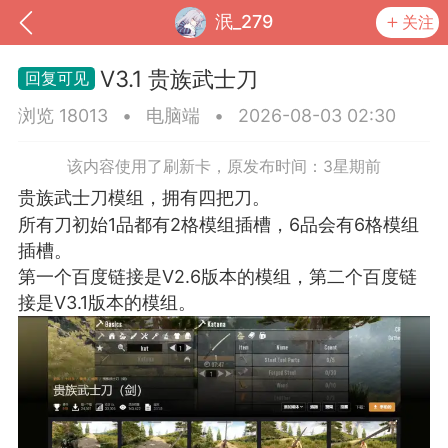
泯_279
关注
V3.1 贵族武士刀
浏览 18013
•
电脑端
•
2026-08-03 02:30
该内容使用了刷新卡，原发布时间：3星期前
贵族武士刀模组，拥有四把刀。
所有刀初始1品都有2格模组插槽，6品会有6格模组
插槽。
第一个百度链接是V2.6版本的模组，第二个百度链
接是V3.1版本的模组。
到
我的钱包
道具
排行榜
流
MOD下载
攻略教程
联机招募