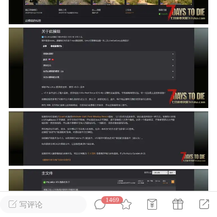
英雄大人
Lv.8
25-02-10 15:45
电脑端
其他&工具
禁止发布联机可用的作弊模组，
严查卖挂
用单机辅助引流私下售卖服务器外挂！
机作弊模组的发布规范近期收到一些信息
些作弊模组在联机服务器使用,为了维护游
色环境，中文网特此发布以下声明，规范
模组的发布行为：1. *...
武汉
72
2.2w
1469
写评论
英雄大人
Lv.8