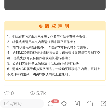
英雄大人
Lv.8
25-02-10 15:45
电脑端
其他&工具
©版权声明
禁止发布联机可用的作弊模组，
严查卖挂
用单机辅助引流私下售卖服务器外挂！
1、本站所有内容由用户发表，作者与本站享有帖子版权；
2、转载或者引用本文内容请注明来源及原作者；
机作弊模组的发布规范近期收到一些信息
3、如内容侵犯到任何版权，请联系本站将及时予与删除；
些作弊模组在联机服务器使用,为了维护游
4、遇到MOD提取码错误或链接失效，请检查提取码是否复制了空
色环境，中文网特此发布以下声明，规范
格，链接失效可以私信作者或站长进行补偿；
模组的发布行为：1. *...
5、如遇到其他问题无法解决可以私信站长进行处理；
6、游戏MOD属于虚拟数字商品，一经购买即获得了内容，原则上
武汉
不允许申请退款，购买即默认同意上述规则；
71
2.2w
0
5.7k
16
写评论
英雄大人
Lv.8