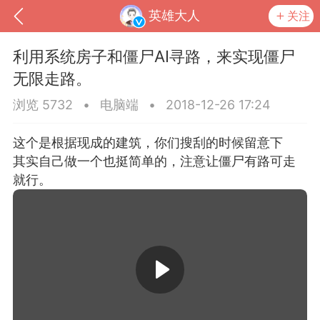
英雄大人
关注
利用系统房子和僵尸AI寻路，来实现僵尸
无限走路。
浏览 5732
•
电脑端
•
2018-12-26 17:24
这个是根据现成的建筑，你们搜刮的时候留意下
其实自己做一个也挺简单的，注意让僵尸有路可走
就行。
到
我的钱包
道具
排行榜
流
MOD下载
攻略教程
联机招募