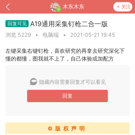
木东木东
关注
A19通用采集钉枪二合一版
浏览 5229
•
电脑端
•
2021-05-21 19:45
左键采集右键钉枪，喜欢研究的再拿去研究深化下
懂的都懂，图我就不上了，自己体验或加配方
隐藏内容需要回复才可以看见
回复
到
我的钱包
道具
排行榜
流
MOD下载
攻略教程
联机招募
©版权声明