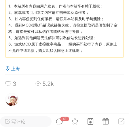
1、本站所有内容由用户发表，作者与本站享有帖子版权；
2、转载或者引用本文内容请注明来源及原作者；
英雄大人
Lv.8
3、如内容侵犯到任何版权，请联系本站将及时予与删除；
 17:51
电脑端
其他&工具
4、遇到MOD提取码错误或链接失效，请检查提取码是否复制了空
格，链接失效可以私信作者或站长进行补偿；
日杀 模组安装/管理工具v1.1.0 测试版发
5、如遇到其他问题无法解决可以私信站长进行处理；
6、游戏MOD属于虚拟数字商品，一经购买即获得了内容，原则上
不允许申请退款，购买即默认同意上述规则；
中文网 · 本地模组管理工具把压缩包拖进
下的交给管理器七日杀MOD管理器是一款
七日杀》的轻量级本地工具。从目录识
上海
缩包分析，到安装、启停、...
3
5.2k
+4
武汉
41
写评论
所属论坛
关注