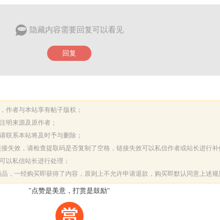
隐藏内容需要回复可以看见
回复
表，作者与本站享有帖子版权；
请注明来源及原作者；
，请联系本站将及时予与删除；
或链接失效，请检查提取码是否复制了空格，链接失效可以私信作者或站长进行补
决可以私信站长进行处理；
字商品，一经购买即获得了内容，原则上不允许申请退款，购买即默认同意上述规
"点赞是美意，打赏是鼓励"