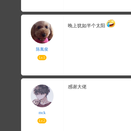
晚上犹如半个太阳
陈胤俊
Lv.1
感谢大佬
mck
Lv.2