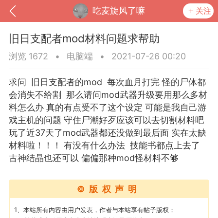
吃麦旋风了嘛
关注
旧日支配者mod材料问题求帮助
浏览 1672
•
电脑端
•
2021-07-26 00:20
求问 旧日支配者的mod 每次血月打完 怪的尸体都
会消失不给割 那么请问mod武器升级要用那么多材
料怎么办 真的有点受不了这个设定 可能是我自己游
戏主机的问题 守住尸潮好歹应该可以去切割材料吧
玩了近37天了mod武器都还没做到最后面 实在太缺
材料啦！！！ 有没有什么办法 技能书都点上去了
古神结晶也还可以 偏偏那种mod怪材料不够
到
我的钱包
道具
排行榜
©版权声明
流
MOD下载
攻略教程
联机招募
1、本站所有内容由用户发表，作者与本站享有帖子版权；