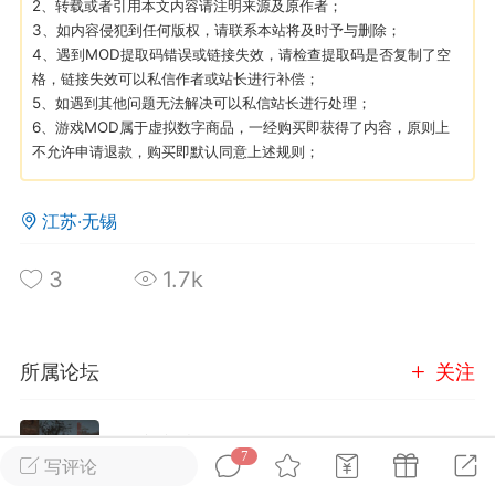
2、转载或者引用本文内容请注明来源及原作者；
3、如内容侵犯到任何版权，请联系本站将及时予与删除；
4、遇到MOD提取码错误或链接失效，请检查提取码是否复制了空
英雄大人
Lv.8
格，链接失效可以私信作者或站长进行补偿；
25-02-10 15:45
电脑端
其他&工具
5、如遇到其他问题无法解决可以私信站长进行处理；
禁止发布联机可用的作弊模组，
6、游戏MOD属于虚拟数字商品，一经购买即获得了内容，原则上
严查卖挂
不允许申请退款，购买即默认同意上述规则；
用单机辅助引流私下售卖服务器外挂！
机作弊模组的发布规范近期收到一些信息
江苏·无锡
些作弊模组在联机服务器使用,为了维护游
色环境，中文网特此发布以下声明，规范
3
1.7k
模组的发布行为：1. *...
武汉
所属论坛
关注
71
2.2w
玩家交流
7
进入论坛
写评论
英雄大人
Lv.8
2105成员
15486内容