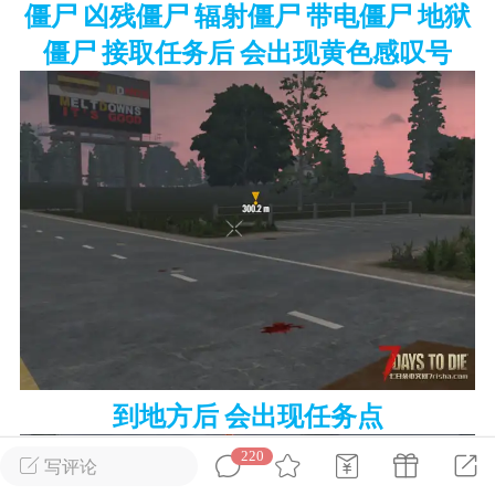
僵尸 凶残僵尸 辐射僵尸 带电僵尸 地狱
僵尸 接取任务后 会出现黄色感叹号
英雄大人
Lv.8
25-02-10 15:45
电脑端
其他&工具
禁止发布联机可用的作弊模组，
严查卖挂
用单机辅助引流私下售卖服务器外挂！
机作弊模组的发布规范近期收到一些信息
些作弊模组在联机服务器使用,为了维护游
色环境，中文网特此发布以下声明，规范
模组的发布行为：1. *...
武汉
72
2.2w
到地方后 会出现任务点
220
写评论
英雄大人
Lv.8