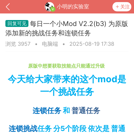
小明的实验室
关注
每日一个小Mod V2.2(b3) 为原版
添加新的挑战任务和连锁任务
浏览 3957
•
电脑端
•
2025-08-19 17:38
原版中想要获取技能点只能通过升级
今天给大家带来的这个mod是
一个挑战任务
到
我的钱包
道具
排行榜
连锁任务
和
普通任务
流
MOD下载
攻略教程
联机招募
连锁挑战
任务 分5个阶段 依次是 普通