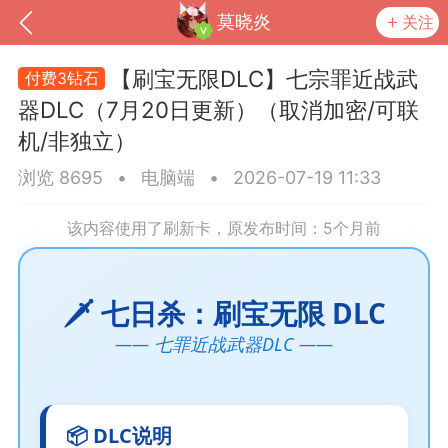
莫晓炎
关注
【刷宝无限DLC】七宗罪近战武
3钻石
器DLC（7月20日更新）（取消加密/可联
机/非独立）
浏览 8695
•
电脑端
•
2026-07-19 11:33
该内容使用了刷新卡，原发布时间：5个月前
🗡️ 七日杀：刷宝无限 DLC
到
我的钱包
道具
排行榜
—— 七罪近战武器DLC ——
流
MOD下载
攻略教程
联机招募
📦 DLC说明