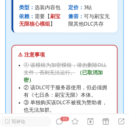
类型：
选装内容包
定价：
3钻
依赖：
需要【
刷宝
兼容：
可与刷宝无
英雄大人
Lv.8
无限核心模组
】
限其他DLC共存
25-02-10 15:45
电脑端
其他&工具
禁止发布联机可用的作弊模组，
严查卖挂
用单机辅助引流私下售卖服务器外挂！
机作弊模组的发布规范近期收到一些信息
⚠️ 注意事项
些作弊模组在联机服务器使用,为了维护游
① 该模组为加密模组，请勿删除DLL
色环境，中文网特此发布以下声明，规范
文件，否则无法运行。
（已取消加
模组的发布行为：1. *...
密）
武汉
② 该DLC可于服务器使用，但必须拥
有《七日杀：刷宝无限》本体。
72
2.23w
③ 单独购买该DLC不被视为赞助者，
也无法加群。
④ 该DLC为选装内容包，对刷宝无限
15
写评论
英雄大人
Lv.8
本体无其他影响。