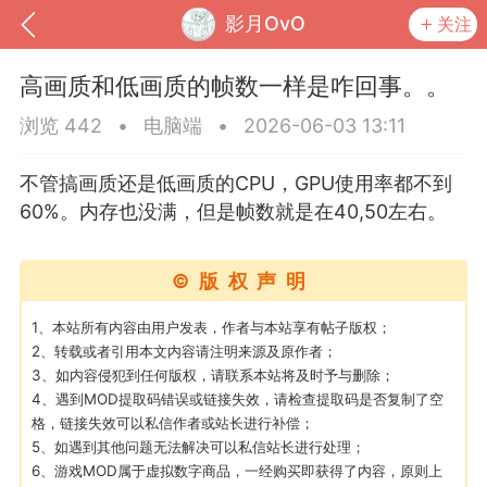
影月OvO
关注
高画质和低画质的帧数一样是咋回事。。
浏览 442
•
电脑端
•
2026-06-03 13:11
不管搞画质还是低画质的CPU，GPU使用率都不到
60%。内存也没满，但是帧数就是在40,50左右。
©版权声明
1、本站所有内容由用户发表，作者与本站享有帖子版权；
2、转载或者引用本文内容请注明来源及原作者；
到
我的钱包
道具
排行榜
3、如内容侵犯到任何版权，请联系本站将及时予与删除；
4、遇到MOD提取码错误或链接失效，请检查提取码是否复制了空
格，链接失效可以私信作者或站长进行补偿；
5、如遇到其他问题无法解决可以私信站长进行处理；
流
MOD下载
攻略教程
联机招募
6、游戏MOD属于虚拟数字商品，一经购买即获得了内容，原则上