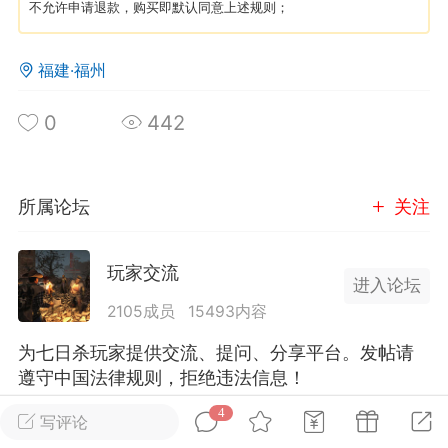
不允许申请退款，购买即默认同意上述规则；
英雄大人
Lv.8
福建·福州
25-02-10 15:45
电脑端
其他&工具
禁止发布联机可用的作弊模组，
严查卖挂
0
442
用单机辅助引流私下售卖服务器外挂！
机作弊模组的发布规范近期收到一些信息
些作弊模组在联机服务器使用,为了维护游
所属论坛
关注
色环境，中文网特此发布以下声明，规范
模组的发布行为：1. *...
玩家交流
进入论坛
武汉
2105成员
15493内容
72
2.21w
为七日杀玩家提供交流、提问、分享平台。发帖请
遵守中国法律规则，拒绝违法信息！
4
写评论
英雄大人
Lv.8
全部 4
只看作者
正序