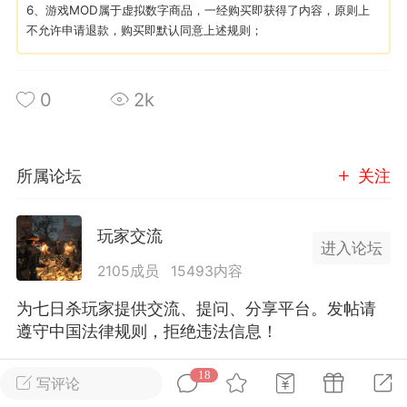
6、游戏MOD属于虚拟数字商品，一经购买即获得了内容，原则上
不允许申请退款，购买即默认同意上述规则；
英雄大人
Lv.8
25-02-10 15:45
电脑端
其他&工具
0
2k
禁止发布联机可用的作弊模组，
严查卖挂
用单机辅助引流私下售卖服务器外挂！
机作弊模组的发布规范近期收到一些信息
所属论坛
关注
些作弊模组在联机服务器使用,为了维护游
色环境，中文网特此发布以下声明，规范
模组的发布行为：1. *...
玩家交流
进入论坛
2105成员
15493内容
武汉
为七日杀玩家提供交流、提问、分享平台。发帖请
72
2.22w
遵守中国法律规则，拒绝违法信息！
18
全部 18
只看作者
正序
写评论
英雄大人
Lv.8