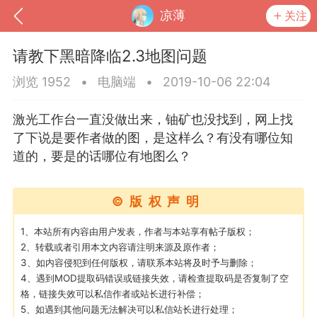
凉薄
关注
请教下黑暗降临2.3地图问题
浏览 1952
•
电脑端
•
2019-10-06 22:04
激光工作台一直没做出来，铀矿也没找到，网上找
了下说是要作者做的图，是这样么？有没有哪位知
道的，要是的话哪位有地图么？
©版权声明
到
我的钱包
道具
排行榜
1、本站所有内容由用户发表，作者与本站享有帖子版权；
2、转载或者引用本文内容请注明来源及原作者；
3、如内容侵犯到任何版权，请联系本站将及时予与删除；
4、遇到MOD提取码错误或链接失效，请检查提取码是否复制了空
格，链接失效可以私信作者或站长进行补偿；
流
MOD下载
攻略教程
联机招募
5、如遇到其他问题无法解决可以私信站长进行处理；