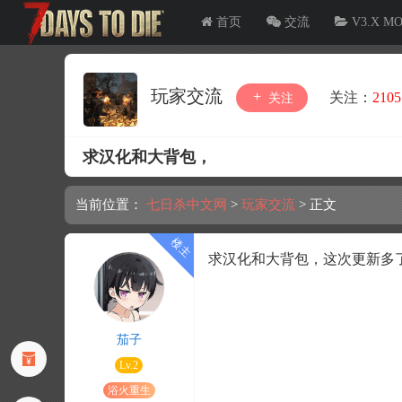
首页
交流
V3.X M
玩家交流
关注：
2105
关注
求汉化和大背包，
当前位置：
七日杀中文网
>
玩家交流
>
正文
求汉化和大背包，这次更新多
茄子
Lv.2
浴火重生