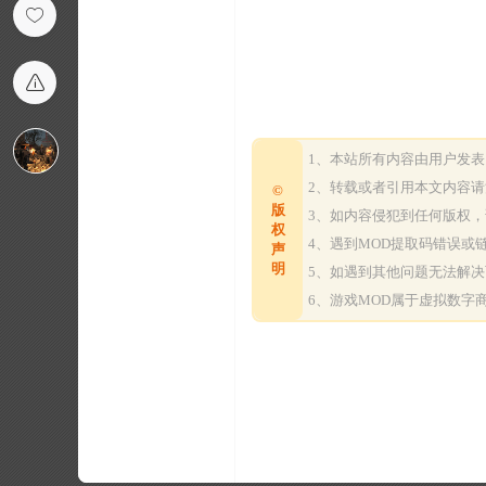
1、本站所有内容由用户发
2、转载或者引用本文内容
©
版
3、如内容侵犯到任何版权
权
4、遇到MOD提取码错误
声
明
5、如遇到其他问题无法解
6、游戏MOD属于虚拟数