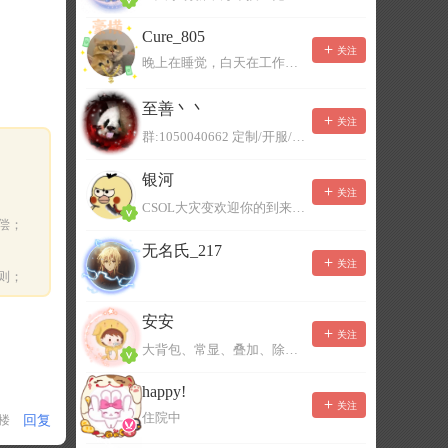
Cure_805
关注
晚上在睡觉，白天在工作，不一定能及时回复，有事可以留言！
至善丶丶
关注
群:1050040662 定制/开服/地图制作/价格公道
银河
关注
CSOL大灾变欢迎你的到来。QQ群：967780922
偿；
无名氏_217
关注
则；
安安
关注
大背包、常显、叠加、除草树，唯一作者QQ383125283
happy!
关注
住院中
回复
1楼