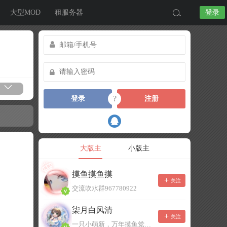
大型MOD
租服务器
登录
?
登录
注册
大版主
小版主
摸鱼摸鱼摸
关注
交流吹水群967780922
柒月白风清
关注
一只小萌新，万年摸鱼党！已经脱坑了。。。