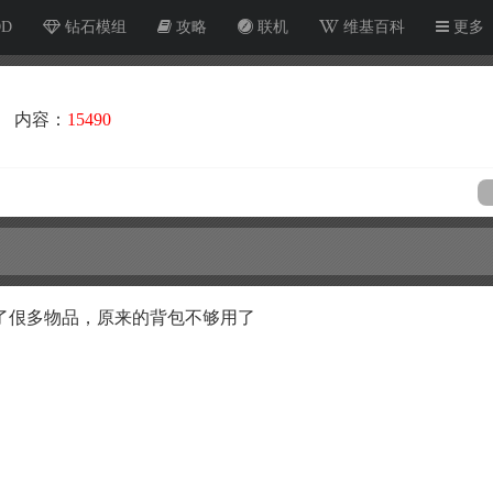
OD
钻石模组
攻略
联机
维基百科
更多
内容：
15490
了佷多物品，原来的背包不够用了