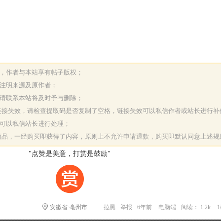
表，作者与本站享有帖子版权；
请注明来源及原作者；
，请联系本站将及时予与删除；
或链接失效，请检查提取码是否复制了空格，链接失效可以私信作者或站长进行补
决可以私信站长进行处理；
字商品，一经购买即获得了内容，原则上不允许申请退款，购买即默认同意上述规
"点赞是美意，打赏是鼓励"
安徽省·亳州市
拉黑
举报
6年前
电脑端
阅读： 1.2k