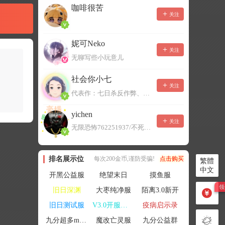
咖啡很苦
关注
妮可Neko
关注
无聊写些小玩意儿
社会你小七
关注
代表作：七日杀反作弊、七日杀云黑、七日杀BOT、七日杀云商城
yichen
关注
无限恐怖762251937/不死者末日1080207504
排名展示位
每次200金币,谨防受骗!
点击购买
繁體
中文
开黑公益服
绝望末日
摸鱼服
旧日深渊
大枣纯净服
陌离3.0新开
旧日测试服
V3.0开服联机
疫病启示录
九分超多mod群
魔改亡灵服
九分公益群