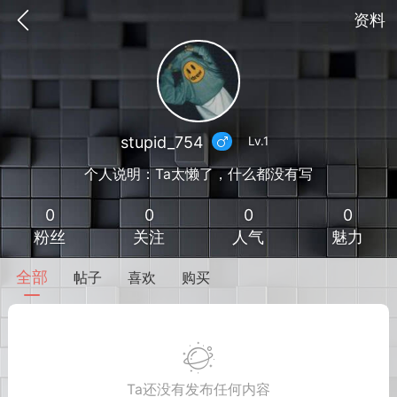
资料
stupid_754
Lv.1
个人说明：Ta太懒了，什么都没有写
0
0
0
0
粉丝
关注
人气
魅力
全部
帖子
喜欢
购买
到
我的钱包
道具
排行榜
流
MOD下载
攻略教程
联机招募
Ta还没有发布任何内容