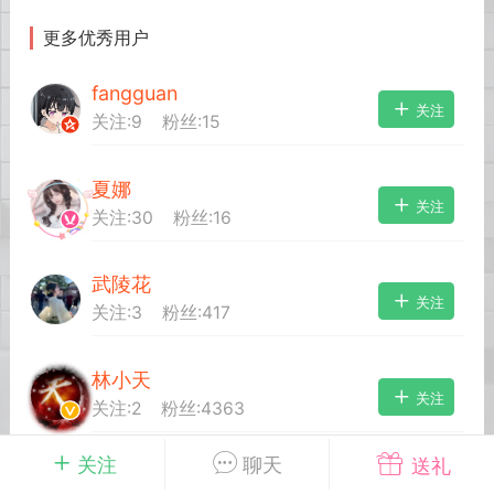
更多优秀用户
英雄大人
Lv.8
fangguan
25-02-10 15:45
电脑端
其他&工具
关注
关注:
9
粉丝:
15
禁止发布联机可用的作弊模组，
严查卖挂
用单机辅助引流私下售卖服务器外挂！
夏娜
机作弊模组的发布规范近期收到一些信息
关注
关注:
30
粉丝:
16
些作弊模组在联机服务器使用,为了维护游
色环境，中文网特此发布以下声明，规范
模组的发布行为：1. *...
武陵花
关注
关注:
3
粉丝:
417
武汉
林小天
72
2.22w
关注
关注:
2
粉丝:
4363
关注
聊天
送礼
英雄大人
Lv.8
雾凇
关注