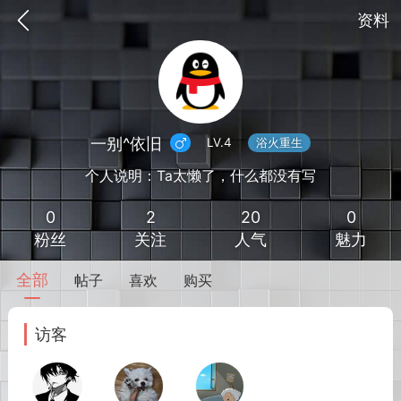
资料
一别^依旧
LV.4
浴火重生
个人说明：Ta太懒了，什么都没有写
0
2
20
0
粉丝
关注
人气
魅力
全部
帖子
喜欢
购买
到
我的钱包
道具
排行榜
访客
流
MOD下载
攻略教程
联机招募