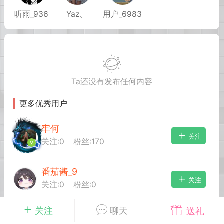
听雨_936
Yaz、
用户_6983
英雄大人
Lv.8
25-02-10 15:45
电脑端
其他&工具
禁止发布联机可用的作弊模组，
严查卖挂
用单机辅助引流私下售卖服务器外挂！
Ta还没有发布任何内容
机作弊模组的发布规范近期收到一些信息
些作弊模组在联机服务器使用,为了维护游
更多优秀用户
色环境，中文网特此发布以下声明，规范
模组的发布行为：1. *...
牢何
关注
关注:
0
粉丝:
170
武汉
番茄酱_9
72
2.22w
关注
关注:
0
粉丝:
0
关注
聊天
送礼
英雄大人
Lv.8
B哥BooM
关注