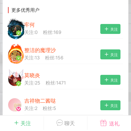
更多优秀用户
英雄大人
Lv.8
牢何
25-02-10 15:45
电脑端
其他&工具
关注
关注:
0
粉丝:
169
禁止发布联机可用的作弊模组，
严查卖挂
用单机辅助引流私下售卖服务器外挂！
整洁的魔理沙
机作弊模组的发布规范近期收到一些信息
关注
关注:
13
粉丝:
156
些作弊模组在联机服务器使用,为了维护游
色环境，中文网特此发布以下声明，规范
模组的发布行为：1. *...
莫晓炎
关注
关注:
25
粉丝:
1471
武汉
吉祥物二酱哒
72
2.21w
关注
关注:
2
粉丝:
5
关注
聊天
送礼
英雄大人
Lv.8
a_140
关注