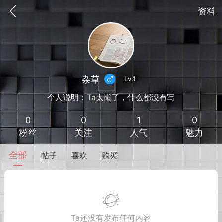
资料
杂草
Lv.1
个人说明：Ta太懒了，什么都没有写
0
0
1
0
粉丝
关注
人气
魅力
全部
帖子
喜欢
购买
到
我的钱包
道具
排行榜
流
MOD下载
攻略教程
联机招募
Ta还没有发布任何内容