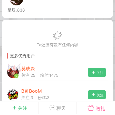
星辰_838
英雄大人
Lv.8
25-02-10 15:45
电脑端
其他&工具
禁止发布联机可用的作弊模组，
严查卖挂
用单机辅助引流私下售卖服务器外挂！
Ta还没有发布任何内容
机作弊模组的发布规范近期收到一些信息
些作弊模组在联机服务器使用,为了维护游
更多优秀用户
色环境，中文网特此发布以下声明，规范
模组的发布行为：1. *...
莫晓炎
关注
关注:
25
粉丝:
1475
武汉
72
2.21w
B哥BooM
关注
关注:
3
粉丝:
3
关注
聊天
送礼
英雄大人
Lv.8
夏娜