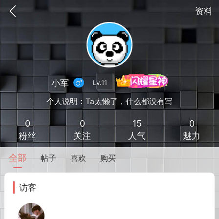
资料
小军
Lv.11
个人说明：Ta太懒了，什么都没有写
0
0
15
0
粉丝
关注
人气
魅力
全部
帖子
喜欢
购买
到
我的钱包
道具
排行榜
访客
流
MOD下载
攻略教程
联机招募