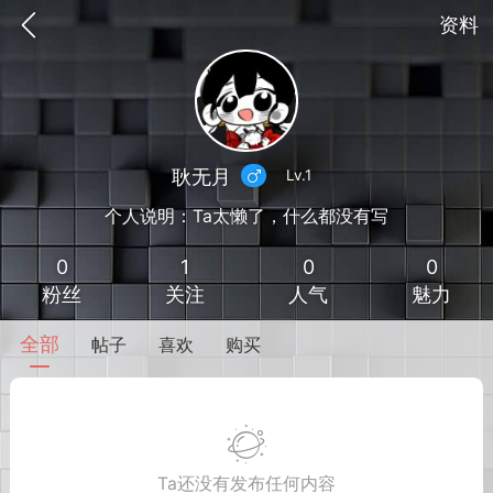
资料
耿无月
Lv.1
个人说明：Ta太懒了，什么都没有写
0
1
0
0
粉丝
关注
人气
魅力
全部
帖子
喜欢
购买
到
我的钱包
道具
排行榜
流
MOD下载
攻略教程
联机招募
Ta还没有发布任何内容