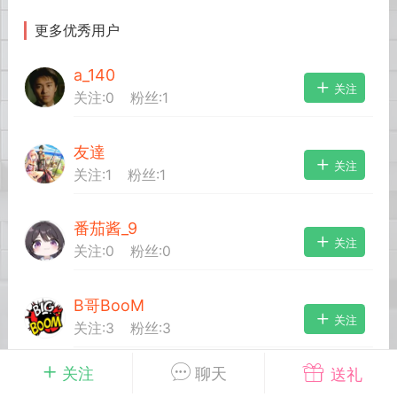
更多优秀用户
英雄大人
Lv.8
a_140
25-02-10 15:45
电脑端
其他&工具
关注
关注:
0
粉丝:
1
禁止发布联机可用的作弊模组，
严查卖挂
用单机辅助引流私下售卖服务器外挂！
友達
机作弊模组的发布规范近期收到一些信息
关注
关注:
1
粉丝:
1
些作弊模组在联机服务器使用,为了维护游
色环境，中文网特此发布以下声明，规范
模组的发布行为：1. *...
番茄酱_9
关注
关注:
0
粉丝:
0
武汉
B哥BooM
72
2.23w
关注
关注:
3
粉丝:
3
关注
聊天
送礼
英雄大人
Lv.8
夏娜
关注