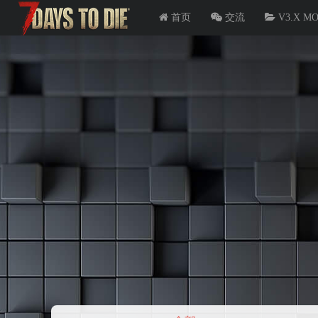
首页
交流
V3.X M