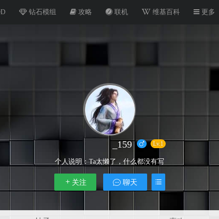
OD
钻石模组
攻略
联机
维基百科
更多
_159
Lv.1
个人说明：
Ta太懒了，什么都没有写
关注
聊天