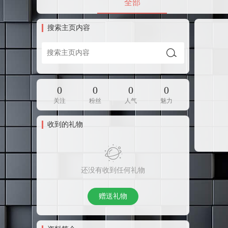
全部
搜索主页内容
0
0
0
0
关注
粉丝
人气
魅力
收到的礼物
还没有收到任何礼物
赠送礼物