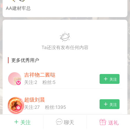
AA建材牢总
英雄大人
Lv.8
 17:51
电脑端
其他&工具
日杀 模组安装/管理工具v1.1.0 测试版发
IN10-WIN11
Ta还没有发布任何内容
 MOD 管理器专为新手小白准备，让安装
 MOD 变得更简单不会手动查找目录？不
更多优秀用户
MOD 应该放在哪里？担心安装错误影响游
..
吉祥物二酱哒
关注
关注:
2
粉丝:
5
超级刘晨
关注
关注:
27
粉丝:
1395
武汉
关注
聊天
送礼
牢何
关注