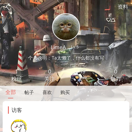
资料
LimeA
Lv.5
个人说明：Ta太懒了，什么都没有写
1
0
19
0
粉丝
关注
人气
魅力
全部
帖子
喜欢
购买
到
我的钱包
道具
排行榜
访客
流
MOD下载
攻略教程
联机招募