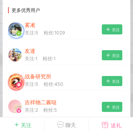
更多优秀用户
英雄大人
Lv.8
雾凇
25-02-10 15:45
电脑端
其他&工具
关注
关注:
5
粉丝:
1029
禁止发布联机可用的作弊模组，
严查卖挂
用单机辅助引流私下售卖服务器外挂！
友達
机作弊模组的发布规范近期收到一些信息
关注
关注:
1
粉丝:
1
些作弊模组在联机服务器使用,为了维护游
色环境，中文网特此发布以下声明，规范
模组的发布行为：1. *...
战备研究所
关注
关注:
5
粉丝:
450
武汉
吉祥物二酱哒
72
2.23w
关注
关注:
2
粉丝:
5
关注
聊天
送礼
英雄大人
Lv.8
超级刘晨
关注