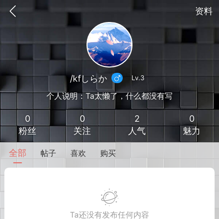
资料
/kfしらか
Lv.3
个人说明：Ta太懒了，什么都没有写
0
0
2
0
粉丝
关注
人气
魅力
全部
帖子
喜欢
购买
到
我的钱包
道具
排行榜
流
MOD下载
攻略教程
联机招募
Ta还没有发布任何内容