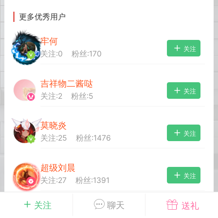
更多优秀用户
英雄大人
Lv.8
牢何
25-02-10 15:45
电脑端
其他&工具
关注
关注:
0
粉丝:
170
禁止发布联机可用的作弊模组，
严查卖挂
用单机辅助引流私下售卖服务器外挂！
吉祥物二酱哒
机作弊模组的发布规范近期收到一些信息
关注
关注:
2
粉丝:
5
些作弊模组在联机服务器使用,为了维护游
色环境，中文网特此发布以下声明，规范
模组的发布行为：1. *...
莫晓炎
关注
关注:
25
粉丝:
1476
武汉
超级刘晨
72
2.22w
关注
关注:
27
粉丝:
1391
关注
聊天
送礼
英雄大人
Lv.8
番茄酱_9
关注