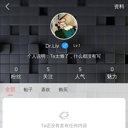
资料
Dr.Liv
Lv.1
个人说明：Ta太懒了，什么都没有写
0
5
5
0
粉丝
关注
人气
魅力
全部
帖子
喜欢
购买
到
我的钱包
道具
排行榜
流
MOD下载
攻略教程
联机招募
Ta还没有发布任何内容