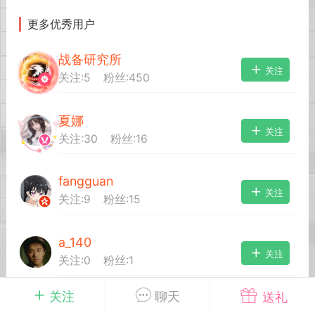
更多优秀用户
英雄大人
Lv.8
战备研究所
25-02-10 15:45
电脑端
其他&工具
关注
关注:
5
粉丝:
450
禁止发布联机可用的作弊模组，
严查卖挂
用单机辅助引流私下售卖服务器外挂！
夏娜
机作弊模组的发布规范近期收到一些信息
关注
关注:
30
粉丝:
16
些作弊模组在联机服务器使用,为了维护游
色环境，中文网特此发布以下声明，规范
模组的发布行为：1. *...
fangguan
关注
关注:
9
粉丝:
15
武汉
a_140
72
2.22w
关注
关注:
0
粉丝:
1
关注
聊天
送礼
英雄大人
Lv.8
B哥BooM
关注