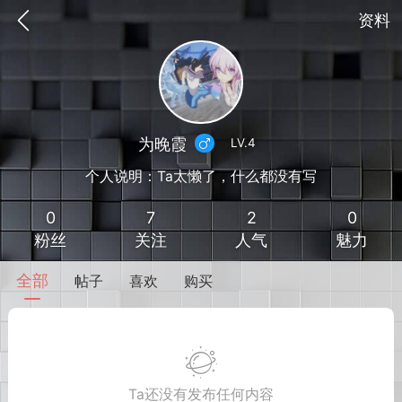
资料
为晚霞
LV.4
个人说明：Ta太懒了，什么都没有写
0
7
2
0
粉丝
关注
人气
魅力
全部
帖子
喜欢
购买
到
我的钱包
道具
排行榜
流
MOD下载
攻略教程
联机招募
Ta还没有发布任何内容