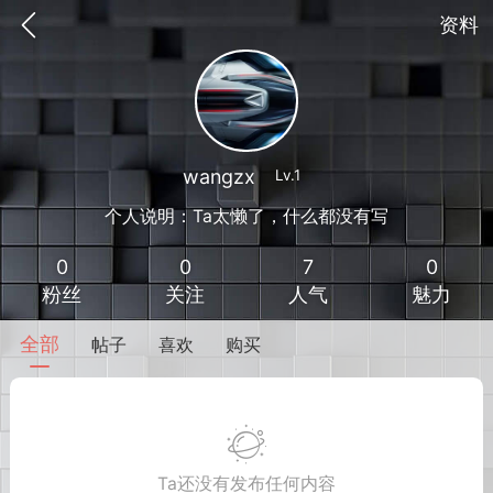
资料
wangzx
Lv.1
个人说明：Ta太懒了，什么都没有写
0
0
7
0
粉丝
关注
人气
魅力
全部
帖子
喜欢
购买
到
我的钱包
道具
排行榜
流
MOD下载
攻略教程
联机招募
Ta还没有发布任何内容