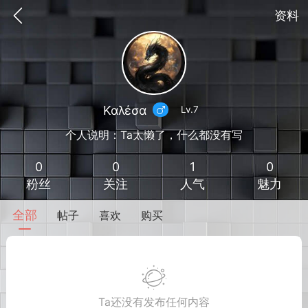
资料
Καλέσα
Lv.7
个人说明：Ta太懒了，什么都没有写
0
0
1
0
粉丝
关注
人气
魅力
全部
帖子
喜欢
购买
到
我的钱包
道具
排行榜
流
MOD下载
攻略教程
联机招募
Ta还没有发布任何内容