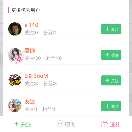
更多优秀用户
英雄大人
Lv.8
a_140
 17:51
电脑端
其他&工具
关注
关注:
0
粉丝:
1
日杀 模组安装/管理工具v1.1.0 测试版发
IN10-WIN11
夏娜
 MOD 管理器专为新手小白准备，让安装
关注
关注:
30
粉丝:
16
 MOD 变得更简单不会手动查找目录？不
MOD 应该放在哪里？担心安装错误影响游
..
B哥BooM
关注
关注:
3
粉丝:
3
友達
关注
关注:
1
粉丝:
1
武汉
关注
聊天
送礼
一只屑凌云
关注