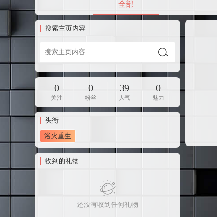
全部
搜索主页内容
0
0
39
0
关注
粉丝
人气
魅力
头衔
浴火重生
收到的礼物
还没有收到任何礼物