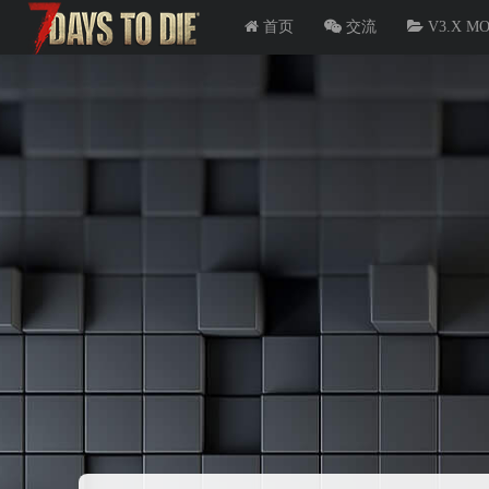
首页
交流
V3.X M