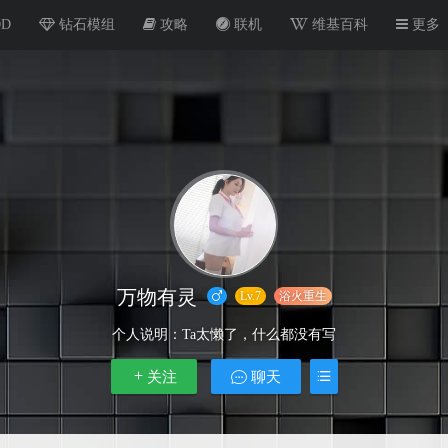
OD
钻石模组
攻略
联机
维基百科
更多
万物有灵
Lv.7
浴火重生
个人说明：
Ta太懒了，什么都没有写
关注
聊天