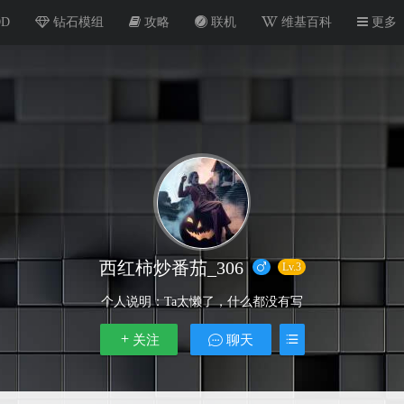
OD
钻石模组
攻略
联机
维基百科
更多
西红柿炒番茄_306
Lv.3
个人说明：
Ta太懒了，什么都没有写
关注
聊天