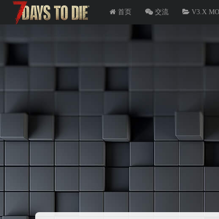
首页
交流
V3.X M