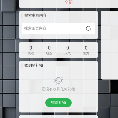
全部
搜索主页内容
0
0
0
0
关注
粉丝
人气
魅力
收到的礼物
还没有收到任何礼物
赠送礼物