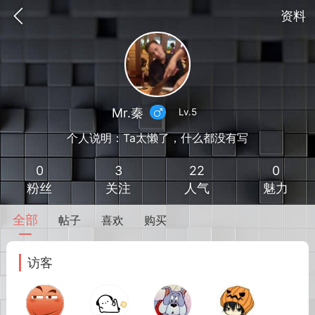
资料
Mr.秦
Lv.5
个人说明：Ta太懒了，什么都没有写
0
3
22
0
粉丝
关注
人气
魅力
全部
帖子
喜欢
购买
到
我的钱包
道具
排行榜
访客
流
MOD下载
攻略教程
联机招募