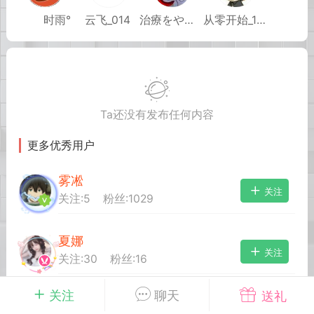
⠀⠀⠀时雨°
云飞_014
治療をやめる
从零开始_199
英雄大人
Lv.8
 17:51
电脑端
其他&工具
日杀 模组安装/管理工具v1.1.0 测试版发
Ta还没有发布任何内容
中文网 · 本地模组管理工具把压缩包拖进
下的交给管理器七日杀MOD管理器是一款
更多优秀用户
七日杀》的轻量级本地工具。从目录识
缩包分析，到安装、启停、...
雾凇
关注
关注:
5
粉丝:
1029
夏娜
关注
关注:
30
粉丝:
16
+4
武汉
关注
聊天
送礼
友達
关注