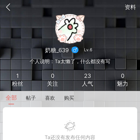
资料
奶糖_639
Lv.6
个人说明：Ta太懒了，什么都没有写
1
0
23
0
粉丝
关注
人气
魅力
全部
帖子
喜欢
购买
到
我的钱包
道具
排行榜
流
MOD下载
攻略教程
联机招募
Ta还没有发布任何内容