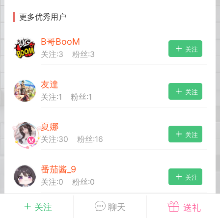
更多优秀用户
英雄大人
Lv.8
B哥BooM
25-02-10 15:45
电脑端
其他&工具
关注
关注:
3
粉丝:
3
禁止发布联机可用的作弊模组，
严查卖挂
用单机辅助引流私下售卖服务器外挂！
友達
机作弊模组的发布规范近期收到一些信息
关注
关注:
1
粉丝:
1
些作弊模组在联机服务器使用,为了维护游
色环境，中文网特此发布以下声明，规范
模组的发布行为：1. *...
夏娜
关注
关注:
30
粉丝:
16
武汉
番茄酱_9
72
2.23w
关注
关注:
0
粉丝:
0
关注
聊天
送礼
英雄大人
Lv.8
超级刘晨
关注