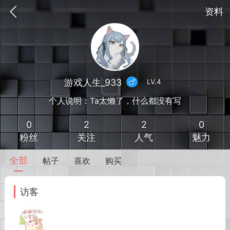
资料
游戏人生_933
LV.4
个人说明：Ta太懒了，什么都没有写
0
2
2
0
粉丝
关注
人气
魅力
全部
帖子
喜欢
购买
到
我的钱包
道具
排行榜
访客
流
MOD下载
攻略教程
联机招募