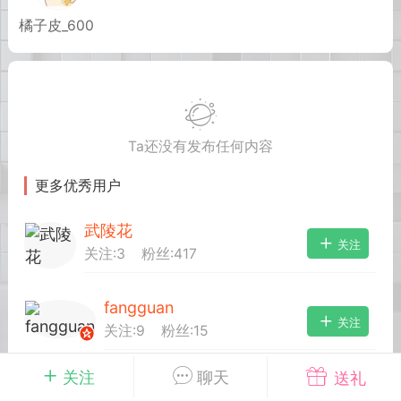
橘子皮_600
Lv.8
 15:45
电脑端
其他&工具
禁止发布联机可用的作弊模组，
严查卖挂
Ta还没有发布任何内容
用单机辅助引流私下售卖服务器外挂！
更多优秀用户
机作弊模组的发布规范近期收到一些信息
些作弊模组在联机服务器使用,为了维护游
武陵花
色环境，中文网特此发布以下声明，规范
关注
关注:
3
粉丝:
417
模组的发布行为：1. *...
fangguan
武汉
关注
关注:
9
粉丝:
15
72
2.23w
关注
聊天
送礼
超级刘晨
关注