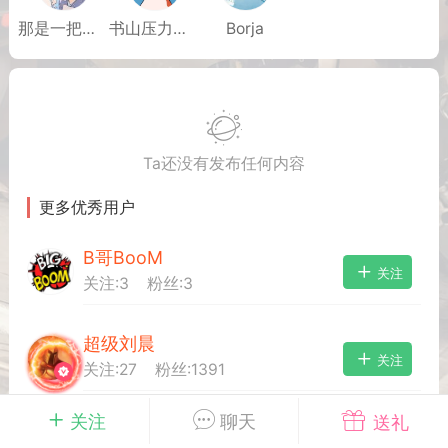
那是一把烈刀
书山压力大_247
Borja
英雄大人
Lv.8
25-02-10 15:45
电脑端
其他&工具
禁止发布联机可用的作弊模组，
严查卖挂
用单机辅助引流私下售卖服务器外挂！
Ta还没有发布任何内容
机作弊模组的发布规范近期收到一些信息
些作弊模组在联机服务器使用,为了维护游
更多优秀用户
色环境，中文网特此发布以下声明，规范
模组的发布行为：1. *...
B哥BooM
关注
关注:
3
粉丝:
3
武汉
超级刘晨
72
2.22w
关注
关注:
27
粉丝:
1391
关注
聊天
送礼
英雄大人
Lv.8
fangguan
关注