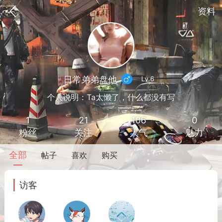
资料
日常弟弟盘他
Lv.6
个人说明：Ta太懒了，什么都没有写
1
21
106
0
粉丝
关注
人气
魅力
全部
帖子
喜欢
购买
到
我的钱包
道具
排行榜
访客
流
MOD下载
攻略教程
联机招募