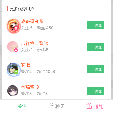
更多优秀用户
英雄大人
Lv.8
战备研究所
25-02-10 15:45
电脑端
其他&工具
关注
关注:
5
粉丝:
450
禁止发布联机可用的作弊模组，
严查卖挂
用单机辅助引流私下售卖服务器外挂！
吉祥物二酱哒
机作弊模组的发布规范近期收到一些信息
关注
关注:
2
粉丝:
5
些作弊模组在联机服务器使用,为了维护游
色环境，中文网特此发布以下声明，规范
模组的发布行为：1. *...
雾凇
关注
关注:
5
粉丝:
1028
武汉
番茄酱_9
72
2.21w
关注
关注:
0
粉丝:
0
关注
聊天
送礼
英雄大人
Lv.8
友達
关注