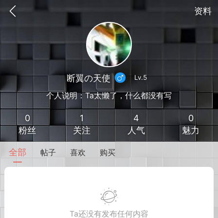
资料
断翼の天使
Lv.5
个人说明：Ta太懒了，什么都没有写
0
1
4
0
粉丝
关注
人气
魅力
全部
帖子
喜欢
购买
到
我的钱包
道具
排行榜
流
MOD下载
攻略教程
联机招募
Ta还没有发布任何内容