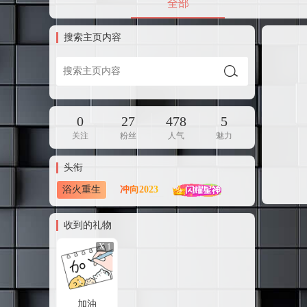
全部
搜索主页内容
0
27
478
5
关注
粉丝
人气
魅力
头衔
浴火重生
收到的礼物
X 1
加油