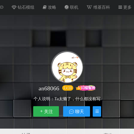
OD
钻石模组
攻略
联机
维基百科
更多
an68066
Lv.10
个人说明：
Ta太懒了，什么都没有写
关注
聊天