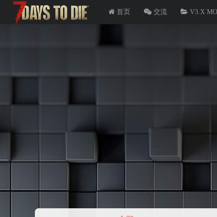
首页
交流
V3.X M