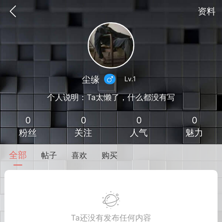
资料
尘缘
Lv.1
个人说明：Ta太懒了，什么都没有写
0
0
0
0
粉丝
关注
人气
魅力
全部
帖子
喜欢
购买
到
我的钱包
道具
排行榜
流
MOD下载
攻略教程
联机招募
Ta还没有发布任何内容