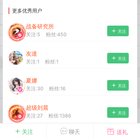
更多优秀用户
英雄大人
Lv.8
战备研究所
25-02-10 15:45
电脑端
其他&工具
关注
关注:
5
粉丝:
450
禁止发布联机可用的作弊模组，
严查卖挂
用单机辅助引流私下售卖服务器外挂！
友達
机作弊模组的发布规范近期收到一些信息
关注
关注:
1
粉丝:
1
些作弊模组在联机服务器使用,为了维护游
色环境，中文网特此发布以下声明，规范
模组的发布行为：1. *...
夏娜
关注
关注:
30
粉丝:
16
武汉
超级刘晨
71
2.2w
关注
关注:
27
粉丝:
1386
关注
聊天
送礼
英雄大人
Lv.8
雾凇
关注