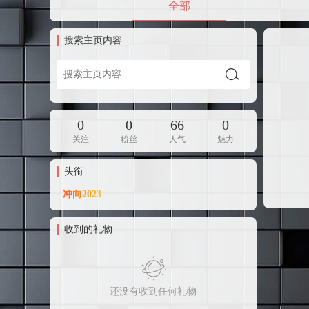
全部
搜索主页内容
0
0
66
0
关注
粉丝
人气
魅力
头衔
收到的礼物
还没有收到任何礼物