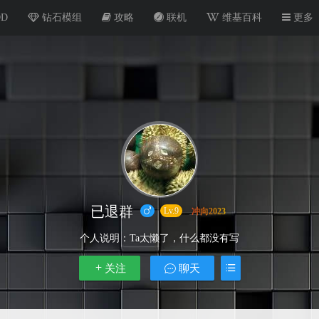
OD
钻石模组
攻略
联机
维基百科
更多
已退群
Lv.9
个人说明：
Ta太懒了，什么都没有写
关注
聊天