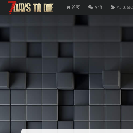
首页
交流
V3.X M