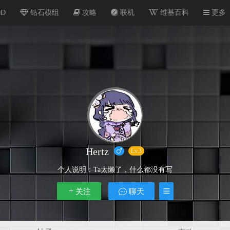
OD
钻石模组
攻略
联机
维基百科
更多
Hertz
Lv.3
个人说明：
Ta太懒了，什么都没有写
关注
聊天