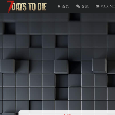
首页
交流
V3.X M