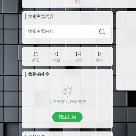
全部
搜索主页内容
31
0
14
0
关注
粉丝
人气
魅力
收到的礼物
还没有收到任何礼物
赠送礼物