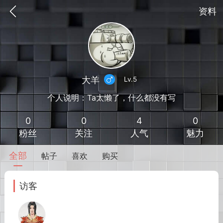
资料
大羊
Lv.5
个人说明：Ta太懒了，什么都没有写
0
0
4
0
粉丝
关注
人气
魅力
全部
帖子
喜欢
购买
到
我的钱包
道具
排行榜
访客
流
MOD下载
攻略教程
联机招募