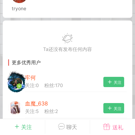
tryone
英雄大人
Lv.8
 17:51
电脑端
其他&工具
日杀 模组安装/管理工具v1.1.0 测试版发
IN10-WIN11
Ta还没有发布任何内容
 MOD 管理器专为新手小白准备，让安装
 MOD 变得更简单不会手动查找目录？不
更多优秀用户
MOD 应该放在哪里？担心安装错误影响游
..
牢何
关注
关注:
0
粉丝:
170
血魔_638
关注
关注:
5
粉丝:
2
武汉
关注
聊天
送礼
fangguan
关注