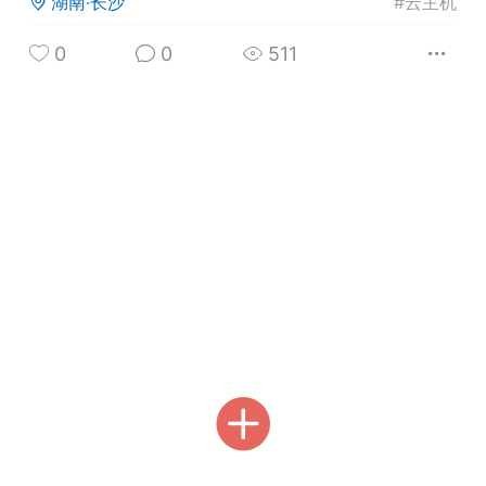
湖南·长沙
#
云主机
0
0
511
英雄大人
Lv.8
25-02-10 15:45
电脑端
其他&工具
禁止发布联机可用的作弊模组，
严查卖挂
用单机辅助引流私下售卖服务器外挂！
机作弊模组的发布规范近期收到一些信息
些作弊模组在联机服务器使用,为了维护游
色环境，中文网特此发布以下声明，规范
模组的发布行为：1. *...
武汉
72
2.24w
英雄大人
Lv.8