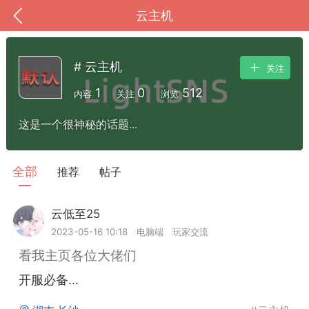
云主机
# 云主机
关注
1
0
512
内容
关注
浏览
这是一个很神秘的话题...
全部
推荐
帖子
云低至25
Lv.1
到
我的钱包
道具
排行榜
2023-05-16 10:18
电脑端
玩家交流
看我主页各位大佬们
开服必备...
流
MOD下载
攻略教程
联机招募