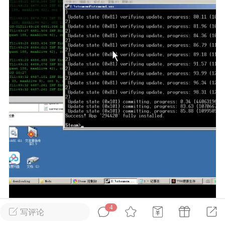
英雄大人
Lv.8
25-02-10 15:45
电脑端
其他&工具
禁止发布联机可用的作弊模组，
严查卖挂
用单机辅助引流私下售卖服务器外挂！
机作弊模组的发布规范近期收到一些信息
些作弊模组在联机服务器使用,为了维护游
色环境，中文网特此发布以下声明，规范
模组的发布行为：1. *...
武汉
72
2.23w
4
写评论
英雄大人
Lv.8