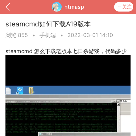
htmasp
关注
steamcmd如何下载A19版本
浏览 855
•
手机端
•
2022-03-01 14:10
steamcmd 怎么下载老版本七日杀游戏，代码多少
到
我的钱包
道具
排行榜
流
MOD下载
攻略教程
联机招募