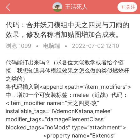
王活死人
关注
代码：合并妖刀模组中天之四灵与刀雨的
效果，修改名称增加贴图增加合成表。
浏览 1099
•
电脑端
•
2022-07-02 12:10
代码能打出来吗？（求各位大佬教学或者给个链
接，我想知道具体模组效果之怎么做的类似燃烧杆
之类的）
将代码插入到<append xpath=”/item_modifiers”>
中，增加一个可安装标签：melee（近战）代码：
到
我的钱包
道具
排行榜
<item_modifier name=”天之四灵·改”
installable_tags=”IVdemonKatana,melee”
modifier_tags=”damageElementClass”
blocked_tags=”noMods” type=”attachment”>
流
MOD下载
攻略教程
联机招募
<property name=”Extends”