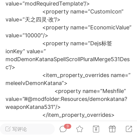
value=”modRequiredTemplate”/>
<property name=”CustomIcon”
英雄大人
Lv.8
value=”天之四灵·改”/>
25-02-10 15:45
电脑端
其他&工具
<property name=”EconomicValue”
value=”10000″/>
禁止发布联机可用的作弊模组，
严查卖挂
<property name=”Dejs标签
用单机辅助引流私下售卖服务器外挂！
ionKey” value=”
机作弊模组的发布规范近期收到一些信息
modDemonKatanaSpellScrollPluralMerge531Des
些作弊模组在联机服务器使用,为了维护游
c”/>
色环境，中文网特此发布以下声明，规范
<item_property_overrides name=”
模组的发布行为：1. *...
meleeIvDemonKatana”>
<property name=”Meshfile”
武汉
value=”#@modfolder:Resources/demonkatana?
72
2.21w
weaponKatana531″/>
</item_property_overrides>
<effect_group tiered=”false”>
9
写评论
英雄大人
Lv.8
<triggered_effect trigger=”