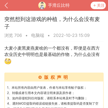
手滑丘比特
关注
突然想到这游戏的种植，为什么会没有麦
子
浏览 706
•
电脑端
•
2022-10-23 15:09
大麦小麦黑麦燕麦啥的一个都没有，即便是在西方
农业历史中明明也是最基础的作物，为什么会没有
©版权声明
到
我的钱包
道具
排行榜
1、本站所有内容由用户发表，作者与本站享有帖子版权；
2、转载或者引用本文内容请注明来源及原作者；
3、如内容侵犯到任何版权，请联系本站将及时予与删除；
流
MOD下载
攻略教程
联机招募
4、遇到MOD提取码错误或链接失效，请检查提取码是否复制了空