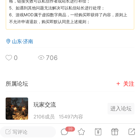
格，链接失效可以私信作者或站长进行补偿；
5、如遇到其他问题无法解决可以私信站长进行处理；
6、游戏MOD属于虚拟数字商品，一经购买即获得了内容，原则上
英雄大人
Lv.8
不允许申请退款，购买即默认同意上述规则；
25-02-10 15:45
电脑端
其他&工具
禁止发布联机可用的作弊模组，
严查卖挂
山东·济南
用单机辅助引流私下售卖服务器外挂！
机作弊模组的发布规范近期收到一些信息
0
706
些作弊模组在联机服务器使用,为了维护游
色环境，中文网特此发布以下声明，规范
模组的发布行为：1. *...
所属论坛
关注
武汉
玩家交流
72
2.24w
进入论坛
2106成员
15497内容
为七日杀玩家提供交流、提问、分享平台。发帖请
10
写评论
英雄大人
Lv.8
遵守中国法律规则，拒绝违法信息！