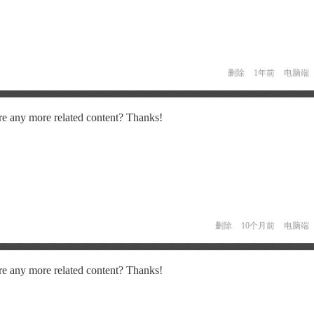
删除
1年前
电脑端
here any more related content? Thanks!
删除
10个月前
电脑端
here any more related content? Thanks!