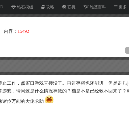
OD
钻石模组
攻略
联机
维基百科
更多
内容：
15492
窗停止工作，点窗口游戏直接没了。再进存档也还能进，但是走几
常游戏，请问这是什么情况导致的？档是不是已经救不回来了？
像诸位万能的大佬求助