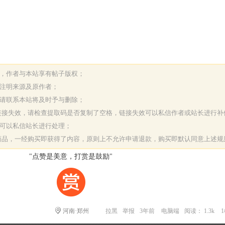
表，作者与本站享有帖子版权；
请注明来源及原作者；
，请联系本站将及时予与删除；
或链接失效，请检查提取码是否复制了空格，链接失效可以私信作者或站长进行补
决可以私信站长进行处理；
字商品，一经购买即获得了内容，原则上不允许申请退款，购买即默认同意上述规
"点赞是美意，打赏是鼓励"
河南·郑州
拉黑
举报
3年前
电脑端
阅读： 1.3k