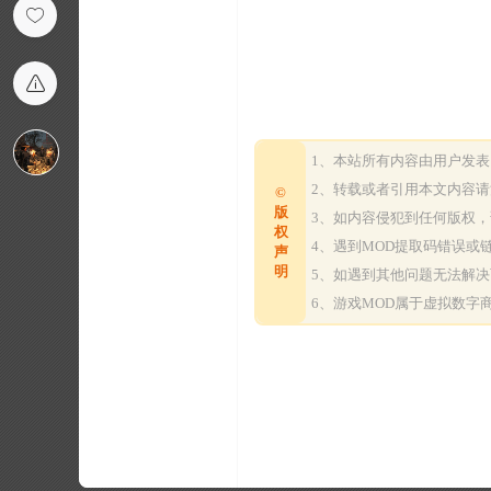
1、本站所有内容由用户发
2、转载或者引用本文内容
©
版
3、如内容侵犯到任何版权
权
4、遇到MOD提取码错误
声
明
5、如遇到其他问题无法解
6、游戏MOD属于虚拟数