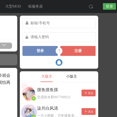
大型MOD
租服务器
登录
?
登录
注册
步就会
大版主
小版主
就怕再
摸鱼摸鱼摸
关注
交流吹水群967780922
柒月白风清
关注
一只小萌新，万年摸鱼党！已经脱坑了。。。