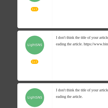
Lv.1
I don't think the title of your art
eading the article. https://www.
Lv.1
I don't think the title of your art
eading the article.