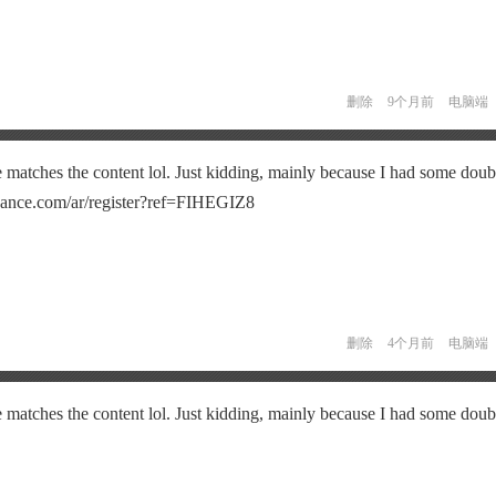
删除
9个月前
电脑端
icle matches the content lol. Just kidding, mainly because I had some doubt
binance.com/ar/register?ref=FIHEGIZ8
删除
4个月前
电脑端
icle matches the content lol. Just kidding, mainly because I had some doubt