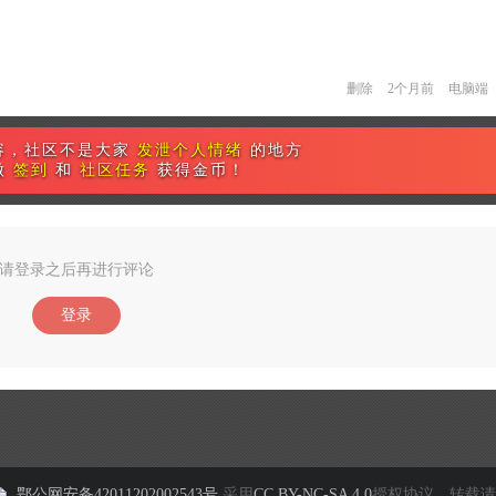
删除
2个月前
电脑端
容，社区不是大家
发泄个人情绪
的地方
做
签到
和
社区任务
获得金币！
请登录之后再进行评论
登录
鄂公网安备42011202002543号
采用
CC BY-NC-SA 4.0
授权协议，转载请