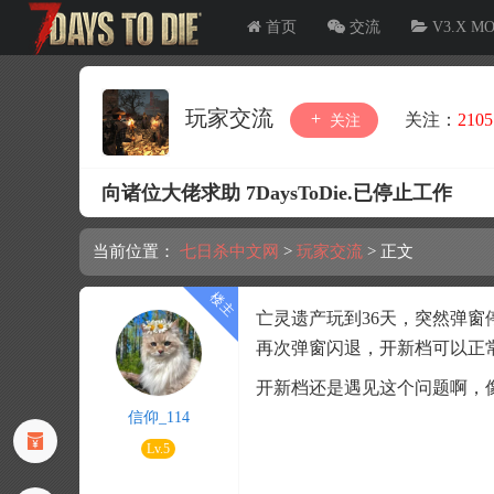
首页
交流
V3.X M
玩家交流
关注：
2105
关注
向诸位大佬求助 7DaysToDie.已停止工作
当前位置：
七日杀中文网
>
玩家交流
>
正文
亡灵遗产玩到36天，突然弹
再次弹窗闪退，开新档可以正
开新档还是遇见这个问题啊，
信仰_114
Lv.5