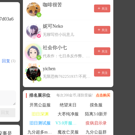
咖啡很苦
关注
b7d03a6
妮可Neko
关注
无聊写些小玩意儿
社会你小七
关注
代表作：七日杀反作弊、七日杀云黑、七日杀BOT、七日杀云商城
回复
(1)
yichen
关注
无限恐怖762251937/不死者末日1080207504
排名展示位
每次200金币,谨防受骗!
点击购买
开黑公益服
绝望末日
摸鱼服
回复
旧日深渊
大枣纯净服
陌离3.0新开
旧日测试服
V3.0开服联机
疫病启示录
九分超多mod群
魔改亡灵服
九分公益群
没事是