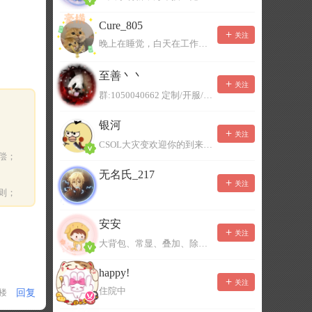
Cure_805
关注
晚上在睡觉，白天在工作，不一定能及时回复，有事可以留言！
至善丶丶
关注
群:1050040662 定制/开服/地图制作/价格公道
银河
关注
CSOL大灾变欢迎你的到来。QQ群：967780922
偿；
无名氏_217
关注
则；
安安
关注
大背包、常显、叠加、除草树，唯一作者QQ383125283
happy!
关注
住院中
回复
1楼