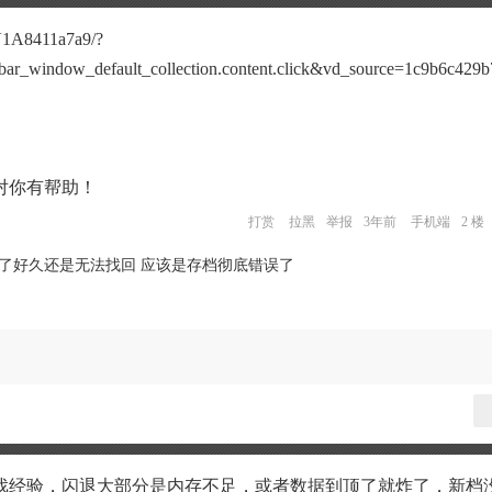
BV1A8411a7a9/?
bar_window_default_collection.content.click&vd_source=1c9b6c429
对你有帮助！
打赏
拉黑
举报
3年前
手机端
2 楼
试了好久还是无法找回 应该是存档彻底错误了
戏经验，闪退大部分是内存不足，或者数据到顶了就炸了，新档