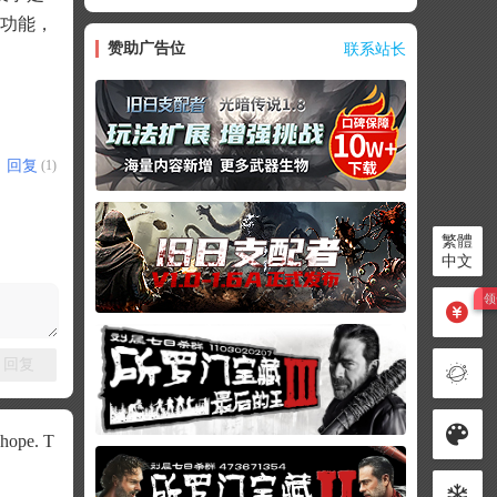
个功能，
赞助广告位
联系站长
回复
(1)
繁體
中文
回复
f hope. T