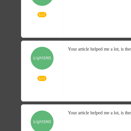
Lv.1
Your article helped me a lot, is t
Lv.1
Your article helped me a lot, is t