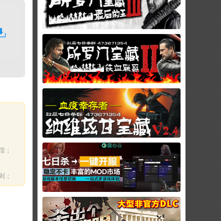
偿；
则；