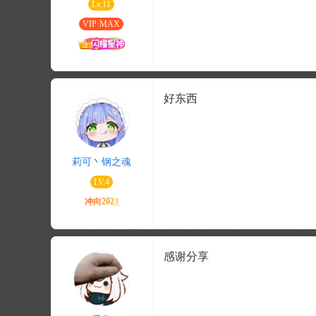
Lv.11
VIP·MAX
好东西
莉可丶钢之魂
LV.4
感谢分享