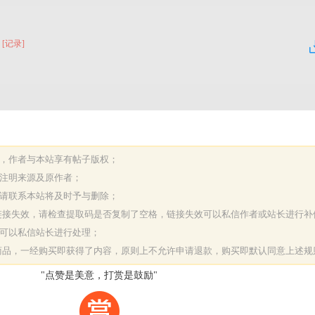
[记录]
表，作者与本站享有帖子版权；
请注明来源及原作者；
，请联系本站将及时予与删除；
或链接失效，请检查提取码是否复制了空格，链接失效可以私信作者或站长进行补
决可以私信站长进行处理；
字商品，一经购买即获得了内容，原则上不允许申请退款，购买即默认同意上述规
"点赞是美意，打赏是鼓励"