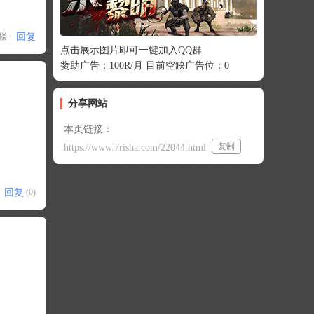
回复
1楼
点击展示图片即可一键加入QQ群
赞助广告：100R/月 目前空缺广告位：0
分享网站
本页链接：
复制
https://www.7risha.com/22044.html
回复
(0)