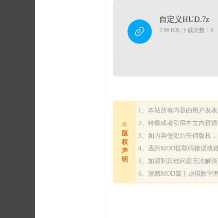
自定义HUD.7z
2.96 KB
,
下载次数：6
1、本站所有内容由用户发
2、转载或者引用本文内容
©
版
3、如内容侵犯到任何版权
权
4、遇到MOD提取码错误
声
明
5、如遇到其他问题无法解
6、游戏MOD属于虚拟数