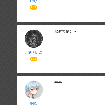
Hugh
Lv.2
感谢大佬分享
、梦·幻丿虚
Lv.1
牛牛
啊松