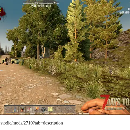
stodie/mods/2710?tab=description