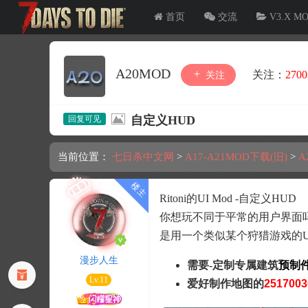
首页
交流
V3.X M
A20MOD
关注：
2700
关注
自定义HUD
当前位置：
七日杀中文网
>
A17-A21MOD下载(旧)
>
A
Ritoni的UI Mod -自定义HUD
你想玩不同于平常的用户界面
是用一个类似某个狩猎游戏的U
漫步人生
需要-定制专属
建筑
预制
Lv.11
爱好制作地图的
2517003