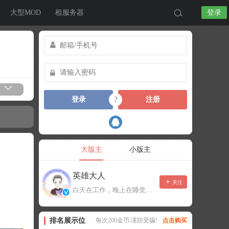
大型MOD
租服务器
登录
?
登录
注册
大版主
小版主
英雄大人
关注
白天在工作，晚上在睡觉，有事可以留言，不一定能及时回复！
排名展示位
每次200金币,谨防受骗!
点击购买