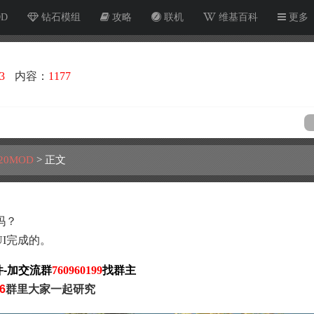
OD
钻石模组
攻略
联机
维基百科
更多
3
内容：
1177
20MOD
>
正文
吗？
I完成的。
件-加交流群
760960199
找群主
6
群里大家一起研究