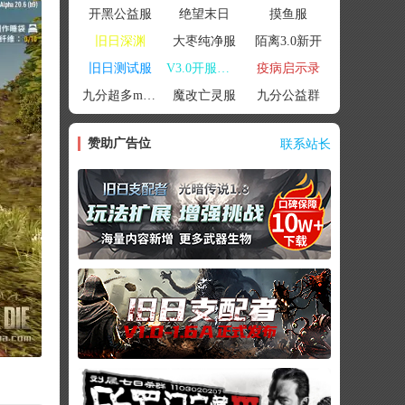
开黑公益服
绝望末日
摸鱼服
旧日深渊
大枣纯净服
陌离3.0新开
旧日测试服
V3.0开服联机
疫病启示录
九分超多mod群
魔改亡灵服
九分公益群
赞助广告位
联系站长