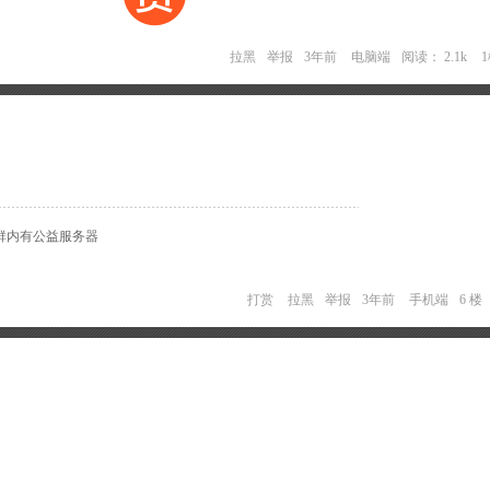
拉黑
举报
3年前
电脑端
阅读： 2.1k
，群内有公益服务器
打赏
拉黑
举报
3年前
手机端
6 楼