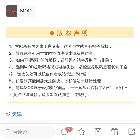
MOD
英雄大人
Lv.8
25-02-10 15:45
电脑端
其他&工具
©版权声明
禁止发布联机可用的作弊模组，
严查卖挂
用单机辅助引流私下售卖服务器外挂！
1、本站所有内容由用户发表，作者与本站享有帖子版权；
2、转载或者引用本文内容请注明来源及原作者；
机作弊模组的发布规范近期收到一些信息
3、如内容侵犯到任何版权，请联系本站将及时予与删除；
些作弊模组在联机服务器使用,为了维护游
4、遇到MOD提取码错误或链接失效，请检查提取码是否复制了空
色环境，中文网特此发布以下声明，规范
格，链接失效可以私信作者或站长进行补偿；
模组的发布行为：1. *...
5、如遇到其他问题无法解决可以私信站长进行处理；
6、游戏MOD属于虚拟数字商品，一经购买即获得了内容，原则上
武汉
不允许申请退款，购买即默认同意上述规则；
72
2.24w
天津
0
862
9
写评论
英雄大人
Lv.8