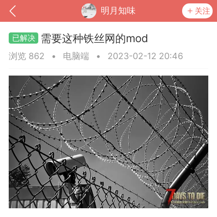
明月知味
关注
需要这种铁丝网的mod
浏览 862
•
电脑端
•
2023-02-12 20:46
到
我的钱包
道具
排行榜
流
MOD下载
攻略教程
联机招募