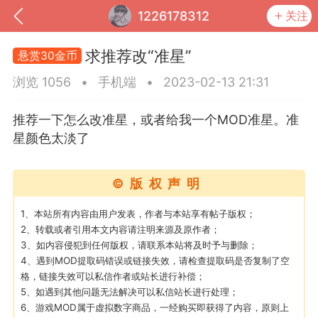
1226178312
关注
求推荐改“准星”
悬赏30金币
浏览 1056
•
手机端
•
2023-02-13 21:31
推荐一下怎么改准星，或者给我一个MOD准星。准
星颜色太淡了
©版权声明
1、本站所有内容由用户发表，作者与本站享有帖子版权；
2、转载或者引用本文内容请注明来源及原作者；
到
我的钱包
道具
排行榜
3、如内容侵犯到任何版权，请联系本站将及时予与删除；
4、遇到MOD提取码错误或链接失效，请检查提取码是否复制了空
格，链接失效可以私信作者或站长进行补偿；
5、如遇到其他问题无法解决可以私信站长进行处理；
流
MOD下载
攻略教程
联机招募
6、游戏MOD属于虚拟数字商品，一经购买即获得了内容，原则上