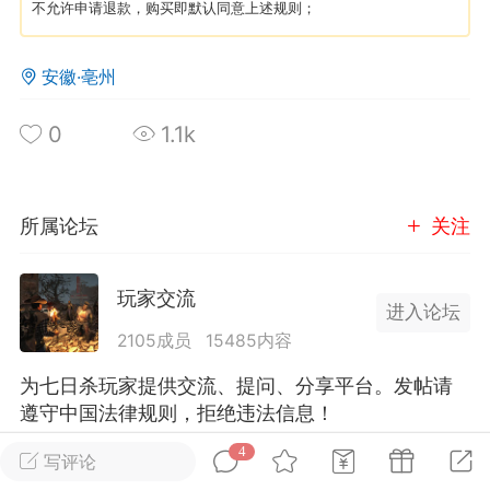
不允许申请退款，购买即默认同意上述规则；
英雄大人
Lv.8
安徽·亳州
25-02-10 15:45
电脑端
其他&工具
禁止发布联机可用的作弊模组，
严查卖挂
0
1.1k
用单机辅助引流私下售卖服务器外挂！
机作弊模组的发布规范近期收到一些信息
些作弊模组在联机服务器使用,为了维护游
所属论坛
关注
色环境，中文网特此发布以下声明，规范
模组的发布行为：1. *...
玩家交流
进入论坛
武汉
2105成员
15485内容
71
2.2w
为七日杀玩家提供交流、提问、分享平台。发帖请
遵守中国法律规则，拒绝违法信息！
4
写评论
英雄大人
Lv.8
全部 4
只看作者
正序