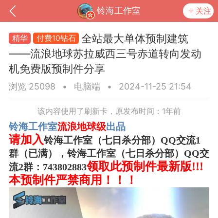
铃海工作室
关注
全站最大单体预制建筑
10钻石
——流浪地球苏拉威西三号赤道转向发动
机免费版预制件分享
浏览 25098
•
电脑端
•
2024-11-25 21:54
该内容使用了刷新卡，原发布时间：1年前
铃海工作室
流浪地球级
出品
请加入
铃海工作室（七日杀分部）QQ交流1
群（已满），
铃海工作室（七日杀分部）QQ交
到
我的钱包
道具
排行榜
领取
此预制件最新版!!!
流2群：743802883
本预制件严禁商用！！！
流
MOD下载
攻略教程
联机招募