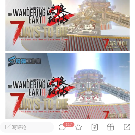
英雄大人
Lv.8
25-02-10 15:45
电脑端
其他&工具
禁止发布联机可用的作弊模组，
严查卖挂
用单机辅助引流私下售卖服务器外挂！
机作弊模组的发布规范近期收到一些信息
些作弊模组在联机服务器使用,为了维护游
色环境，中文网特此发布以下声明，规范
模组的发布行为：1. *...
武汉
72
2.22w
117
写评论
英雄大人
Lv.8