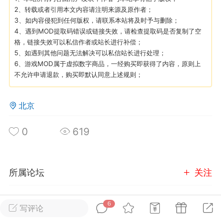
2、转载或者引用本文内容请注明来源及原作者；
3、如内容侵犯到任何版权，请联系本站将及时予与删除；
英雄大人
Lv.8
4、遇到MOD提取码错误或链接失效，请检查提取码是否复制了空
25-02-10 15:45
电脑端
其他&工具
格，链接失效可以私信作者或站长进行补偿；
5、如遇到其他问题无法解决可以私信站长进行处理；
禁止发布联机可用的作弊模组，
严查卖挂
6、游戏MOD属于虚拟数字商品，一经购买即获得了内容，原则上
用单机辅助引流私下售卖服务器外挂！
不允许申请退款，购买即默认同意上述规则；
机作弊模组的发布规范近期收到一些信息
些作弊模组在联机服务器使用,为了维护游
北京
色环境，中文网特此发布以下声明，规范
模组的发布行为：1. *...
0
619
武汉
71
2.19w
所属论坛
关注
6
组队开黑
写评论
英雄大人
Lv.8
进入论坛