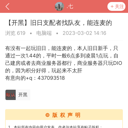
.七
关注
【开黑】旧日支配者找队友，能连麦的
浏览 619
•
电脑端
•
2023-03-02 14:16
有没有一起玩旧日，能连麦的，本人旧日新手，只
通过一次1.44的，平时一般6点多到凌晨1点玩，自
己建房或者去商业服务器都行，商业服务器只玩DIO
的，因为积分好得，玩起来不太肝
有意向的+q：437093518
到
我的钱包
道具
排行榜
开黑
©版权声明
流
MOD下载
攻略教程
联机招募
1、本站所有内容由用户发表，作者与本站享有帖子版权；