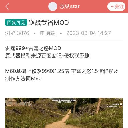
放纵star
关注
逆战武器MOD
浏览 3876
•
电脑端
•
2023-03-04 14:27
雷霆999+雷霆之怒MOD
原武器模型来源百度贴吧-侵权联系删
M60基础上修改999X1.25倍 雷霆之怒1.5倍解锁及
制作方法同M60
到
我的钱包
道具
排行榜
流
MOD下载
攻略教程
联机招募