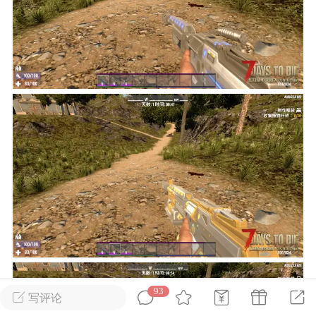
英雄大人
Lv.8
25-02-10 15:45
电脑端
其他&工具
禁止发布联机可用的作弊模组，
严查卖挂
用单机辅助引流私下售卖服务器外挂！
机作弊模组的发布规范近期收到一些信息
些作弊模组在联机服务器使用,为了维护游
色环境，中文网特此发布以下声明，规范
模组的发布行为：1. *...
武汉
71
2.19w
93
写评论
英雄大人
Lv.8