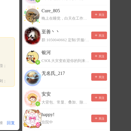
Cure_805
关注
晚上在睡觉，白天在工作，不一定能及时回复，有事可以留言！
至善丶丶
关注
群:1050040662 定制/开服/地图制作/价格公道
银河
关注
CSOL大灾变欢迎你的到来。QQ群：967780922
偿；
无名氏_217
关注
则；
安安
关注
大背包、常显、叠加、除草树，唯一作者QQ383125283
happy!
关注
住院中
回复
1楼