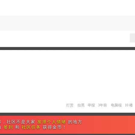
打赏
拉黑
举报
3年前
电脑端
10 楼
容，社区不是大家
发泄个人情绪
的地方
做
签到
和
社区任务
获得金币！