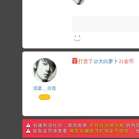
打赏了
@大白萝卜
21金币
流逝.﹎往昔
Lv.11
创建和谐社区，请勿发表
不符合法律法规
的内
获取金币请查看
网页右侧悬浮栏领金币按钮
，