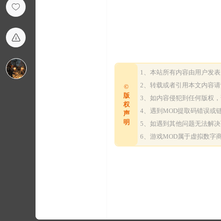
1、本站所有内容由用户发
2、转载或者引用本文内容
©
版
3、如内容侵犯到任何版权
权
4、遇到MOD提取码错误
声
明
5、如遇到其他问题无法解
6、游戏MOD属于虚拟数