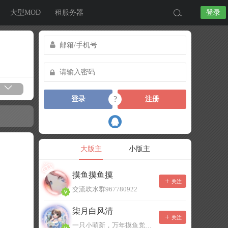
大型MOD
租服务器
登录
?
登录
注册
大版主
小版主
摸鱼摸鱼摸
关注
交流吹水群967780922
柒月白风清
关注
一只小萌新，万年摸鱼党！已经脱坑了。。。