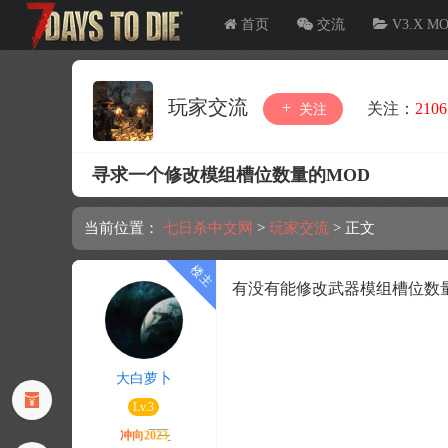
首页
交流
V3.X M
玩家交流
关注：
2106
关注
寻求一个修改模组槽位数量的MOD
当前位置：
七日杀中文网
>
玩家交流
>
正文
有没有能修改武器模组槽位数
大白萝卜
Lv.3