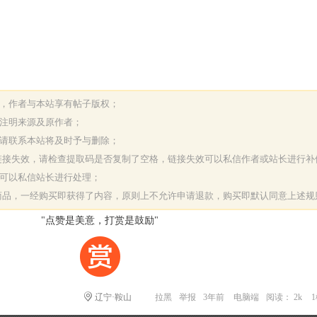
表，作者与本站享有帖子版权；
请注明来源及原作者；
，请联系本站将及时予与删除；
或链接失效，请检查提取码是否复制了空格，链接失效可以私信作者或站长进行补
决可以私信站长进行处理；
字商品，一经购买即获得了内容，原则上不允许申请退款，购买即默认同意上述规
"点赞是美意，打赏是鼓励"
辽宁·鞍山
拉黑
举报
3年前
电脑端
阅读： 2k