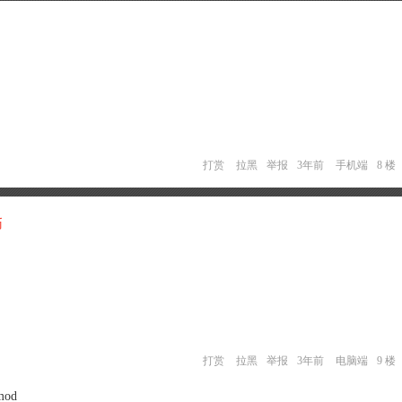
打赏
拉黑
举报
3年前
手机端
8 楼
币
打赏
拉黑
举报
3年前
电脑端
9 楼
od