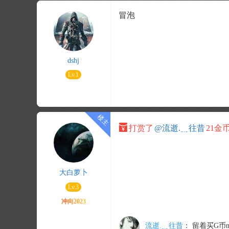
冒泡
dshj
Lv.1
打赏了
@流逝.﹎往昔
21金
大白萝卜
Lv.3
流逝.﹎往昔
：
留着买G币m