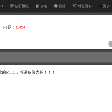
OD
钻石模组
攻略
联机
维基百科
更多
内容：
15494
量的MOD，感谢各位大神！！！