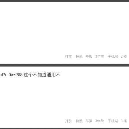
打赏
拉黑
举报
3年前
手机端
2 楼
13.html?t=0#zf8i8 这个不知道通用不
打赏
拉黑
举报
3年前
手机端
3 楼