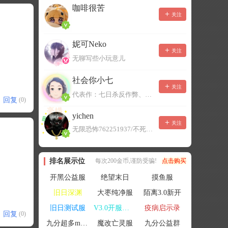
咖啡很苦
关注
妮可Neko
关注
无聊写些小玩意儿
社会你小七
关注
代表作：七日杀反作弊、七日杀云黑、七日杀BOT、七日杀云商城
回复
(0)
yichen
关注
无限恐怖762251937/不死者末日1080207504
排名展示位
每次200金币,谨防受骗!
点击购买
开黑公益服
绝望末日
摸鱼服
旧日深渊
大枣纯净服
陌离3.0新开
旧日测试服
V3.0开服联机
疫病启示录
回复
(0)
九分超多mod群
魔改亡灵服
九分公益群