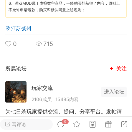
6、游戏MOD属于虚拟数字商品，一经购买即获得了内容，原则上
不允许申请退款，购买即默认同意上述规则；
英雄大人
Lv.8
25-02-10 15:45
电脑端
其他&工具
江苏·扬州
禁止发布联机可用的作弊模组，
严查卖挂
用单机辅助引流私下售卖服务器外挂！
0
715
机作弊模组的发布规范近期收到一些信息
些作弊模组在联机服务器使用,为了维护游
色环境，中文网特此发布以下声明，规范
所属论坛
关注
模组的发布行为：1. *...
玩家交流
武汉
进入论坛
2106成员
15495内容
72
2.23w
为七日杀玩家提供交流、提问、分享平台。发帖请
遵守中国法律规则，拒绝违法信息！
9
写评论
英雄大人
Lv.8