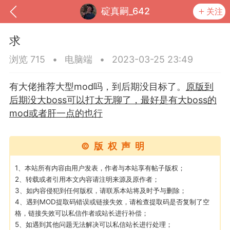
碇真嗣_642
关注
求
浏览 715
•
电脑端
•
2023-03-25 23:49
有大佬推荐大型mod吗，到后期没目标了。
原版到
后期没大boss可以打太无聊了，最好是有大boss的
mod或者肝一点的也行
©版权声明
到
我的钱包
道具
排行榜
1、本站所有内容由用户发表，作者与本站享有帖子版权；
2、转载或者引用本文内容请注明来源及原作者；
3、如内容侵犯到任何版权，请联系本站将及时予与删除；
4、遇到MOD提取码错误或链接失效，请检查提取码是否复制了空
格，链接失效可以私信作者或站长进行补偿；
流
MOD下载
攻略教程
联机招募
5、如遇到其他问题无法解决可以私信站长进行处理；