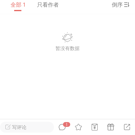
全部 1
只看作者
倒序
英雄大人
Lv.8
25-02-10 15:45
电脑端
其他&工具
禁止发布联机可用的作弊模组，
严查卖挂
用单机辅助引流私下售卖服务器外挂！
暂没有数据
机作弊模组的发布规范近期收到一些信息
些作弊模组在联机服务器使用,为了维护游
色环境，中文网特此发布以下声明，规范
模组的发布行为：1. *...
武汉
72
2.21w
1
写评论
英雄大人
Lv.8