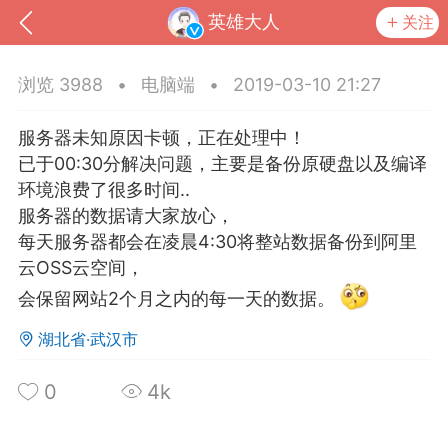
英雄大人
关注
浏览 3988
•
电脑端
•
2019-03-10 21:27
服务器未知原因卡顿，正在处理中！
已于00:30分解决问题，主要是备份原硬盘以及编译
环境浪费了很多时间..
服务器的数据请大家放心，
每天服务器都会在凌晨4:30将整站数据备份到阿里
云OSS云空间，
会保留网站2个月之内的每一天的数据。
到
我的钱包
道具
排行榜
湖北省·武汉市
0
4k
流
MOD下载
攻略教程
联机招募